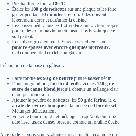
Préchauffer le four à
180°C
.
Étaler les
180 g de noisettes
sur une plaque et les faire
griller pendant
10 minutes
environ. Elles doivent
légèrement dorer et parfumer la cuisine.
Les laisser tiédir, puis les frotter dans un torchon propre
pour enlever un maximum de peau. Pas besoin que ce
soit parfait.
Les mixer grossièrement. Vous devez obtenir une
poudre épaisse avec encore quelques morceaux
.
Cela donnera de la mâche au gâteau.
Préparation de la base du gâteau :
Faire fondre les
90 g de beurre
puis le laisser tiédir.
Dans un grand bol, fouetter
4 œufs
avec les
150 g de
sucre de canne blond
jusqu’à obtenir un mélange clair
et un peu mousseux.
Ajouter la poudre de noisettes, les
50 g de farine
, la
c.
à café de levure chimique
et la pincée de
fleur de sel
.
Mélanger délicatement.
Verser le beurre fondu et mélanger jusqu’à obtenir une
pâte lisse, assez dense, presque comme un praliné épais.
À ce stade, si vous voulez ajouter du cacao, de la cannelle ou