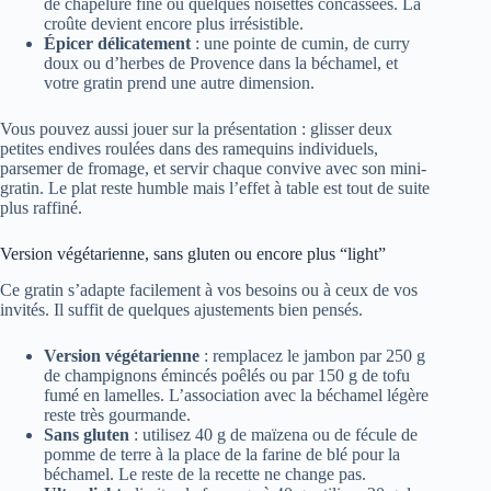
de chapelure fine ou quelques noisettes concassées. La
croûte devient encore plus irrésistible.
Épicer délicatement
: une pointe de cumin, de curry
doux ou d’herbes de Provence dans la béchamel, et
votre gratin prend une autre dimension.
Vous pouvez aussi jouer sur la présentation : glisser deux
petites endives roulées dans des ramequins individuels,
parsemer de fromage, et servir chaque convive avec son mini-
gratin. Le plat reste humble mais l’effet à table est tout de suite
plus raffiné.
Version végétarienne, sans gluten ou encore plus “light”
Ce gratin s’adapte facilement à vos besoins ou à ceux de vos
invités. Il suffit de quelques ajustements bien pensés.
Version végétarienne
: remplacez le jambon par 250 g
de champignons émincés poêlés ou par 150 g de tofu
fumé en lamelles. L’association avec la béchamel légère
reste très gourmande.
Sans gluten
: utilisez 40 g de maïzena ou de fécule de
pomme de terre à la place de la farine de blé pour la
béchamel. Le reste de la recette ne change pas.