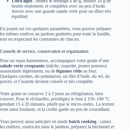
Ultra-light
: limitez le fromage à 40 g, utilisez 20 g de
beurre seulement, et complétez avec un peu d’huile.
Servez avec une grande salade verte pour un dîner très
équilibré.
En jouant sur ces quelques paramètres, vous pouvez préparer
les mêmes endives au jambon gratinées pour toute la famille,
tout en respectant les contraintes de chacun.
Conseils de service, conservation et organisation
Pour un repas harmonieux, accompagnez votre gratin d’une
salade verte croquante
(mâche, roquette, jeunes pousses)
assaisonnée légèrement, ou de
légumes rôtis
au four.
Quelques carottes, du potimarron, un filet d’huile, du sel, du
poivre, et l’assiette devient colorée et très complète.
Votre gratin se conserve 2 à 3 jours au réfrigérateur, bien
couvert. Pour le réchauffer, privilégiez le four à 150–160 °C
pendant 15 à 20 minutes, plutôt que le micro-ondes. La texture
reste ainsi fondante, et la croûte garde un peu de croustillant.
Vous pouvez aussi anticiper en mode
batch cooking
: cuisez
les endives, roulez-les dans le jambon, préparez la béchamel et