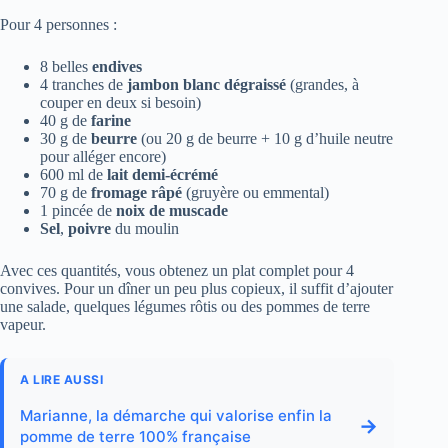
Pour 4 personnes :
8 belles
endives
4 tranches de
jambon blanc dégraissé
(grandes, à
couper en deux si besoin)
40 g de
farine
30 g de
beurre
(ou 20 g de beurre + 10 g d’huile neutre
pour alléger encore)
600 ml de
lait demi-écrémé
70 g de
fromage râpé
(gruyère ou emmental)
1 pincée de
noix de muscade
Sel
,
poivre
du moulin
Avec ces quantités, vous obtenez un plat complet pour 4
convives. Pour un dîner un peu plus copieux, il suffit d’ajouter
une salade, quelques légumes rôtis ou des pommes de terre
vapeur.
A LIRE AUSSI
Marianne, la démarche qui valorise enfin la
→
pomme de terre 100% française