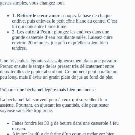
gestes simples, vous changez tout.
1. Retirer le cœur amer
: coupez la base de chaque
endive, puis enlevez le petit cône blanc au centre. C’est
lui qui concentre l’amertume.
2. Les cuire à l’eau
: plongez les endives dans une
grande casserole d’eau bouillante salée. Laissez cuire
environ 20 minutes, jusqu’à ce qu’elles soient bien
tendres.
Une fois cuites, égouttez-les soigneusement dans une passoire.
Prenez ensuite le temps de les presser très délicatement entre
deux feuilles de papier absorbant. Ce moment peut paraître un
peu long, mais il évite un gratin plein de jus au fond du plat.
Préparer une béchamel légère mais bien onctueuse
La béchamel fait souvent peur à ceux qui surveillent leur
assiette. Pourtant, en ajustant les quantités, elle peut rester
soyeuse sans être trop riche.
Faites fondre les 30 g de beurre dans une casserole à feu
moyen.
Ajoutez les 40 g de farine d’un coup et mélangez bien,