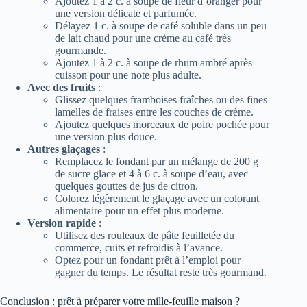
Ajoutez 1 à 2 c. à soupe de fleur d’oranger pour
une version délicate et parfumée.
Délayez 1 c. à soupe de café soluble dans un peu
de lait chaud pour une crème au café très
gourmande.
Ajoutez 1 à 2 c. à soupe de rhum ambré après
cuisson pour une note plus adulte.
Avec des fruits
:
Glissez quelques framboises fraîches ou des fines
lamelles de fraises entre les couches de crème.
Ajoutez quelques morceaux de poire pochée pour
une version plus douce.
Autres glaçages
:
Remplacez le fondant par un mélange de 200 g
de sucre glace et 4 à 6 c. à soupe d’eau, avec
quelques gouttes de jus de citron.
Colorez légèrement le glaçage avec un colorant
alimentaire pour un effet plus moderne.
Version rapide
:
Utilisez des rouleaux de pâte feuilletée du
commerce, cuits et refroidis à l’avance.
Optez pour un fondant prêt à l’emploi pour
gagner du temps. Le résultat reste très gourmand.
Conclusion : prêt à préparer votre mille-feuille maison ?