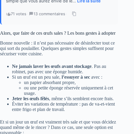
simple que vous aurez envie de le...
Lire la suite
71 votes
·
13 commentaires
·
Alors, que faire de ces œufs sales ? Les bons gestes à adopter
Bonne nouvelle : il n’est pas nécessaire de désinfecter tout ce
qui sort du poulailler. Quelques gestes simples suffisent pour
sécuriser votre cuisine.
Ne jamais laver les œufs avant stockage
. Pas au
robinet, pas avec une éponge humide.
Si un œuf est un peu sale,
l’essuyer à sec
avec :
un papier absorbant propre,
ou une petite éponge réservée uniquement à cet
usage.
Jeter les œufs fêlés
, même s’ils semblent encore frais.
Éviter les variations de température : pas de va-et-vient
entre frigo et plan de travail.
Et si un jour un œuf est vraiment très sale et que vous décidez
quand même de le rincer ? Dans ce cas, une seule option est
raisonnable :