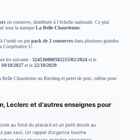
orc
en conserve, distribuée à l’échelle nationale. Ce plat
sé sous la marque
La Belle Chaurienne
.
à l’unité ou par
pack de 2 conserves
dans plusieurs grandes
la Coopérative U.
t les suivants :
324536000582215/02/2024
et le
e
10/10/2027
et le
22/10/2029
.
 Belle Chaurienne au Riesling et jarret de porc, même pour
, Leclerc et d’autres enseignes pour
ute au fond du placard et un petit doute au
es pas seul. Un rappel d’urgence touche
endues dans plusieurs grandes enseignes