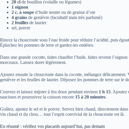
20 cl
de bouillon (volaille ou légumes)
1 oignon
2 c. à soupe
d’huile neutre ou de graisse d’oie
4 grains
de genièvre (facultatif mais très parfumé)
2 feuilles
de laurier
sel, poivre
Rincez la choucroute sous l’eau froide pour réduire l’acidité, puis égo
Épluchez les pommes de terre et gardez-les entières.
Dans une grande cocotte, faites chauffer l’huile, faites revenir l’oign
morceaux. Laissez dorer légèrement.
Ajoutez ensuite la choucroute dans la cocotte, mélangez délicatement. Ve
genièvre et les feuilles de laurier. Déposez les pommes de terre sur le de
Couvrez et laissez mijoter à feu doux pendant environ
1 h 15
. Ajoutez 
saucisses et poursuivez la cuisson encore
15 à 20 minutes
.
Goûtez, ajustez le sel et le poivre. Servez bien chaud, directement dans 
vin chaud et du chou… tout l’esprit convivial de la choucroute est là.
En résumé : vérifiez vos placards aujourd’hui, pas demain