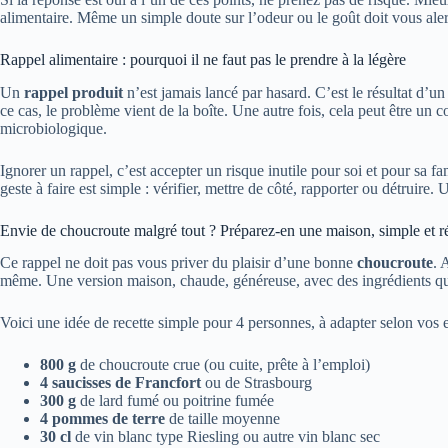
alimentaire. Même un simple doute sur l’odeur ou le goût doit vous aler
Rappel alimentaire : pourquoi il ne faut pas le prendre à la légère
Un
rappel produit
n’est jamais lancé par hasard. C’est le résultat d’un
ce cas, le problème vient de la boîte. Une autre fois, cela peut être un
microbiologique.
Ignorer un rappel, c’est accepter un risque inutile pour soi et pour sa f
geste à faire est simple : vérifier, mettre de côté, rapporter ou détruire. 
Envie de choucroute malgré tout ? Préparez-en une maison, simple et r
Ce rappel ne doit pas vous priver du plaisir d’une bonne
choucroute
. 
même. Une version maison, chaude, généreuse, avec des ingrédients qu
Voici une idée de recette simple pour 4 personnes, à adapter selon vos 
800 g
de choucroute crue (ou cuite, prête à l’emploi)
4 saucisses de Francfort
ou de Strasbourg
300 g
de lard fumé ou poitrine fumée
4 pommes de terre
de taille moyenne
30 cl
de vin blanc type Riesling ou autre vin blanc sec