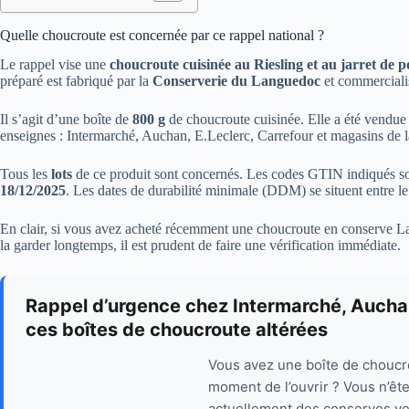
Quelle choucroute est concernée par ce rappel national ?
Le rappel vise une
choucroute cuisinée au Riesling et au jarret de p
préparé est fabriqué par la
Conserverie du Languedoc
et commerciali
Il s’agit d’une boîte de
800 g
de choucroute cuisinée. Elle a été vendue 
enseignes : Intermarché, Auchan, E.Leclerc, Carrefour et magasins de 
Tous les
lots
de ce produit sont concernés. Les codes GTIN indiqués son
18/12/2025
. Les dates de durabilité minimale (DDM) se situent entre l
En clair, si vous avez acheté récemment une choucroute en conserve La
la garder longtemps, il est prudent de faire une vérification immédiate.
Rappel d’urgence chez Intermarché, Auchan
ces boîtes de choucroute altérées
Vous avez une boîte de choucro
moment de l’ouvrir ? Vous n’êt
actuellement des conserves v