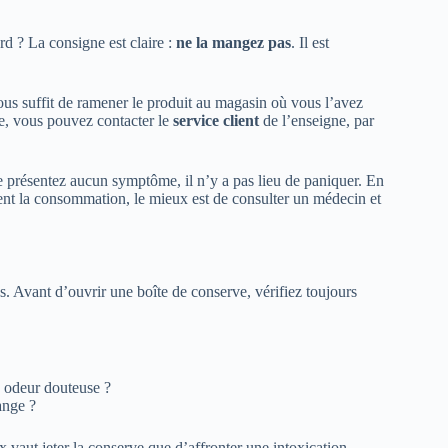
rd ? La consigne est claire :
ne la mangez pas
. Il est
vous suffit de ramener le produit au magasin où vous l’avez
re, vous pouvez contacter le
service client
de l’enseigne, par
 présentez aucun symptôme, il n’y a pas lieu de paniquer. En
vent la consommation, le mieux est de consulter un médecin et
s. Avant d’ouvrir une boîte de conserve, vérifiez toujours
 odeur douteuse ?
ange ?
x vaut jeter la conserve que d’affronter une intoxication