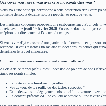
Que devez-vous faire si vous avez cette choucroute chez vous ?
Vous avez une boîte qui correspond à cette description dans votre placa
conseillé de soit la détruire, soit la rapporter au point de vente.
Les magasins concernés proposent un
remboursement
. Pour cela, il 
acheté, avant le
jeudi 19 février 2026
. En cas de doute sur la procédu
téléphone ou directement à l’accueil du magasin.
Si vous avez déjà consommé une partie de la choucroute et que vous ne
revanche, si vous ressentez un malaise suspect dans les heures qui sui
de signaler le rappel alimentaire.
Comment repérer une conserve potentiellement altérée ?
Au-delà de ce rappel précis, c’est l’occasion de prendre de bons réflexe
quelques points simples.
La boîte est-elle
bombée
ou gonflée ?
Voyez-vous de la
rouille
ou des taches suspectes ?
Entendez-vous un dégagement inhabituel à l’ouverture, avec une
Le contenu présente-t-il une couleur anormale ou une texture étr
Si la réponse est oui à l’un de ces points, ne prenez pas de risque. Mieu