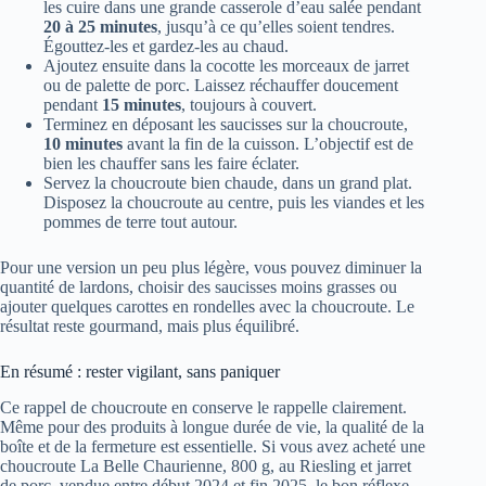
les cuire dans une grande casserole d’eau salée pendant
20 à 25 minutes
, jusqu’à ce qu’elles soient tendres.
Égouttez-les et gardez-les au chaud.
Ajoutez ensuite dans la cocotte les morceaux de jarret
ou de palette de porc. Laissez réchauffer doucement
pendant
15 minutes
, toujours à couvert.
Terminez en déposant les saucisses sur la choucroute,
10 minutes
avant la fin de la cuisson. L’objectif est de
bien les chauffer sans les faire éclater.
Servez la choucroute bien chaude, dans un grand plat.
Disposez la choucroute au centre, puis les viandes et les
pommes de terre tout autour.
Pour une version un peu plus légère, vous pouvez diminuer la
quantité de lardons, choisir des saucisses moins grasses ou
ajouter quelques carottes en rondelles avec la choucroute. Le
résultat reste gourmand, mais plus équilibré.
En résumé : rester vigilant, sans paniquer
Ce rappel de choucroute en conserve le rappelle clairement.
Même pour des produits à longue durée de vie, la qualité de la
boîte et de la fermeture est essentielle. Si vous avez acheté une
choucroute La Belle Chaurienne, 800 g, au Riesling et jarret
de porc, vendue entre début 2024 et fin 2025, le bon réflexe