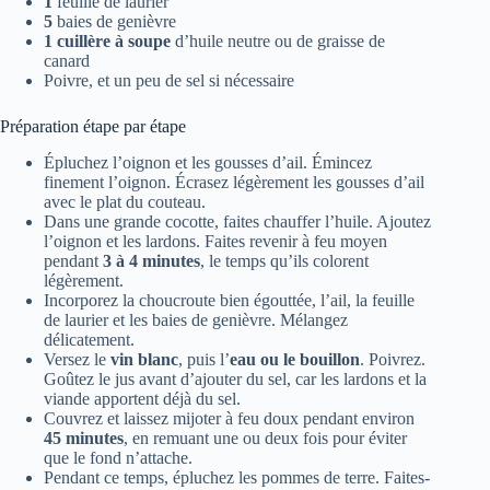
1
feuille de laurier
5
baies de genièvre
1 cuillère à soupe
d’huile neutre ou de graisse de
canard
Poivre, et un peu de sel si nécessaire
Préparation étape par étape
Épluchez l’oignon et les gousses d’ail. Émincez
finement l’oignon. Écrasez légèrement les gousses d’ail
avec le plat du couteau.
Dans une grande cocotte, faites chauffer l’huile. Ajoutez
l’oignon et les lardons. Faites revenir à feu moyen
pendant
3 à 4 minutes
, le temps qu’ils colorent
légèrement.
Incorporez la choucroute bien égouttée, l’ail, la feuille
de laurier et les baies de genièvre. Mélangez
délicatement.
Versez le
vin blanc
, puis l’
eau ou le bouillon
. Poivrez.
Goûtez le jus avant d’ajouter du sel, car les lardons et la
viande apportent déjà du sel.
Couvrez et laissez mijoter à feu doux pendant environ
45 minutes
, en remuant une ou deux fois pour éviter
que le fond n’attache.
Pendant ce temps, épluchez les pommes de terre. Faites-