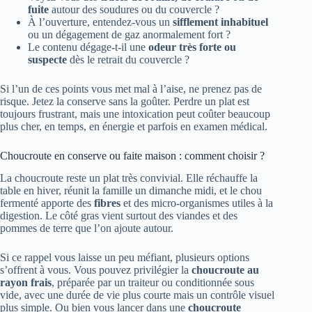
fuite
autour des soudures ou du couvercle ?
À l’ouverture, entendez-vous un
sifflement inhabituel
ou un dégagement de gaz anormalement fort ?
Le contenu dégage-t-il une
odeur très forte ou
suspecte
dès le retrait du couvercle ?
Si l’un de ces points vous met mal à l’aise, ne prenez pas de
risque. Jetez la conserve sans la goûter. Perdre un plat est
toujours frustrant, mais une intoxication peut coûter beaucoup
plus cher, en temps, en énergie et parfois en examen médical.
Choucroute en conserve ou faite maison : comment choisir ?
La choucroute reste un plat très convivial. Elle réchauffe la
table en hiver, réunit la famille un dimanche midi, et le chou
fermenté apporte des
fibres
et des micro-organismes utiles à la
digestion. Le côté gras vient surtout des viandes et des
pommes de terre que l’on ajoute autour.
Si ce rappel vous laisse un peu méfiant, plusieurs options
s’offrent à vous. Vous pouvez privilégier la
choucroute au
rayon frais
, préparée par un traiteur ou conditionnée sous
vide, avec une durée de vie plus courte mais un contrôle visuel
plus simple. Ou bien vous lancer dans une
choucroute