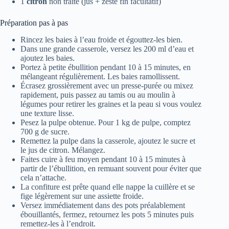
1
citron
non traité (jus + zeste fin facultatif)
Préparation pas à pas
Rincez les baies à l’eau froide et égouttez-les bien.
Dans une grande casserole, versez les 200 ml d’eau et
ajoutez les baies.
Portez à petite ébullition pendant 10 à 15 minutes, en
mélangeant régulièrement. Les baies ramollissent.
Écrasez grossièrement avec un presse-purée ou mixez
rapidement, puis passez au tamis ou au moulin à
légumes pour retirer les graines et la peau si vous voulez
une texture lisse.
Pesez la pulpe obtenue. Pour 1 kg de pulpe, comptez
700 g de sucre.
Remettez la pulpe dans la casserole, ajoutez le sucre et
le jus de citron. Mélangez.
Faites cuire à feu moyen pendant 10 à 15 minutes à
partir de l’ébullition, en remuant souvent pour éviter que
cela n’attache.
La confiture est prête quand elle nappe la cuillère et se
fige légèrement sur une assiette froide.
Versez immédiatement dans des pots préalablement
ébouillantés, fermez, retournez les pots 5 minutes puis
remettez-les à l’endroit.