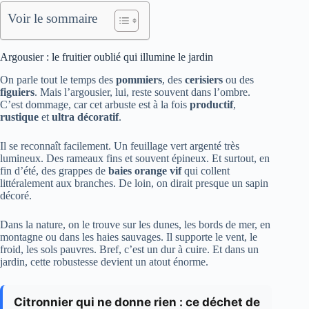
Voir le sommaire
Argousier : le fruitier oublié qui illumine le jardin
On parle tout le temps des
pommiers
, des
cerisiers
ou des
figuiers
. Mais l’argousier, lui, reste souvent dans l’ombre.
C’est dommage, car cet arbuste est à la fois
productif
,
rustique
et
ultra décoratif
.
Il se reconnaît facilement. Un feuillage vert argenté très
lumineux. Des rameaux fins et souvent épineux. Et surtout, en
fin d’été, des grappes de
baies orange vif
qui collent
littéralement aux branches. De loin, on dirait presque un sapin
décoré.
Dans la nature, on le trouve sur les dunes, les bords de mer, en
montagne ou dans les haies sauvages. Il supporte le vent, le
froid, les sols pauvres. Bref, c’est un dur à cuire. Et dans un
jardin, cette robustesse devient un atout énorme.
Citronnier qui ne donne rien : ce déchet de