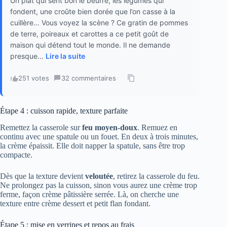
Un plat qui sent bon le beurre, les légumes qui
fondent, une croûte bien dorée que l’on casse à la
cuillère… Vous voyez la scène ? Ce gratin de pommes
de terre, poireaux et carottes a ce petit goût de
maison qui détend tout le monde. Il ne demande
presque...
Lire la suite
251 votes
·
32 commentaires
·
Étape 4 : cuisson rapide, texture parfaite
Remettez la casserole sur
feu moyen-doux
. Remuez en
continu avec une spatule ou un fouet. En deux à trois minutes,
la crème épaissit. Elle doit napper la spatule, sans être trop
compacte.
Dès que la texture devient
veloutée
, retirez la casserole du feu.
Ne prolongez pas la cuisson, sinon vous aurez une crème trop
ferme, façon crème pâtissière serrée. Là, on cherche une
texture entre crème dessert et petit flan fondant.
Étape 5 : mise en verrines et repos au frais