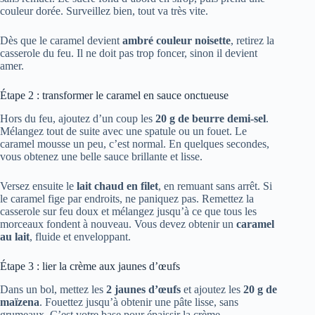
couleur dorée. Surveillez bien, tout va très vite.
Dès que le caramel devient
ambré couleur noisette
, retirez la
casserole du feu. Il ne doit pas trop foncer, sinon il devient
amer.
Étape 2 : transformer le caramel en sauce onctueuse
Hors du feu, ajoutez d’un coup les
20 g de beurre demi-sel
.
Mélangez tout de suite avec une spatule ou un fouet. Le
caramel mousse un peu, c’est normal. En quelques secondes,
vous obtenez une belle sauce brillante et lisse.
Versez ensuite le
lait chaud en filet
, en remuant sans arrêt. Si
le caramel fige par endroits, ne paniquez pas. Remettez la
casserole sur feu doux et mélangez jusqu’à ce que tous les
morceaux fondent à nouveau. Vous devez obtenir un
caramel
au lait
, fluide et enveloppant.
Étape 3 : lier la crème aux jaunes d’œufs
Dans un bol, mettez les
2 jaunes d’œufs
et ajoutez les
20 g de
maïzena
. Fouettez jusqu’à obtenir une pâte lisse, sans
grumeaux. C’est votre base pour épaissir la crème.