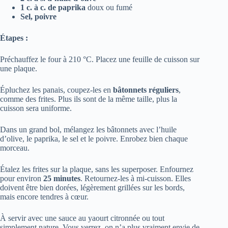
1 c. à c. de paprika
doux ou fumé
Sel, poivre
Étapes :
Préchauffez le four à 210 °C. Placez une feuille de cuisson sur
une plaque.
Épluchez les panais, coupez-les en
bâtonnets réguliers
,
comme des frites. Plus ils sont de la même taille, plus la
cuisson sera uniforme.
Dans un grand bol, mélangez les bâtonnets avec l’huile
d’olive, le paprika, le sel et le poivre. Enrobez bien chaque
morceau.
Étalez les frites sur la plaque, sans les superposer. Enfournez
pour environ
25 minutes
. Retournez-les à mi-cuisson. Elles
doivent être bien dorées, légèrement grillées sur les bords,
mais encore tendres à cœur.
À servir avec une sauce au yaourt citronnée ou tout
simplement nature. Vous verrez, on n’a plus vraiment envie de