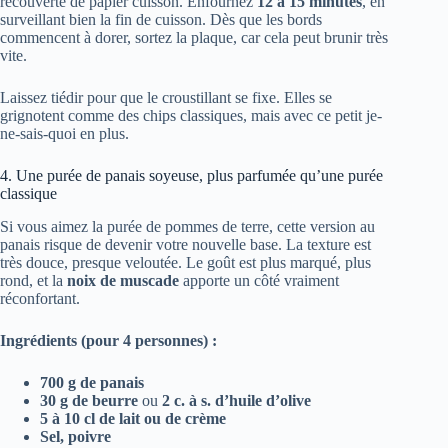
recouverte de papier cuisson. Enfournez
12 à 15 minutes
, en
surveillant bien la fin de cuisson. Dès que les bords
commencent à dorer, sortez la plaque, car cela peut brunir très
vite.
Laissez tiédir pour que le croustillant se fixe. Elles se
grignotent comme des chips classiques, mais avec ce petit je-
ne-sais-quoi en plus.
4. Une purée de panais soyeuse, plus parfumée qu’une purée
classique
Si vous aimez la purée de pommes de terre, cette version au
panais risque de devenir votre nouvelle base. La texture est
très douce, presque veloutée. Le goût est plus marqué, plus
rond, et la
noix de muscade
apporte un côté vraiment
réconfortant.
Ingrédients (pour 4 personnes) :
700 g de panais
30 g de beurre
ou
2 c. à s. d’huile d’olive
5 à 10 cl de lait ou de crème
Sel, poivre