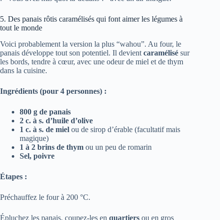
5. Des panais rôtis caramélisés qui font aimer les légumes à
tout le monde
Voici probablement la version la plus “wahou”. Au four, le
panais développe tout son potentiel. Il devient
caramélisé
sur
les bords, tendre à cœur, avec une odeur de miel et de thym
dans la cuisine.
Ingrédients (pour 4 personnes) :
800 g de panais
2 c. à s. d’huile d’olive
1 c. à s. de miel
ou de sirop d’érable (facultatif mais
magique)
1 à 2 brins de thym
ou un peu de romarin
Sel, poivre
Étapes :
Préchauffez le four à 200 °C.
Épluchez les panais, coupez-les en
quartiers
ou en gros