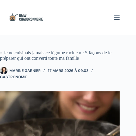
Passer
au
contenu
« Je ne cuisinais jamais ce légume racine » : 5 façons de le
préparer qui ont converti toute ma famille
MARINE GARNIER
17 MARS 2026 À 09:03
GASTRONOMIE