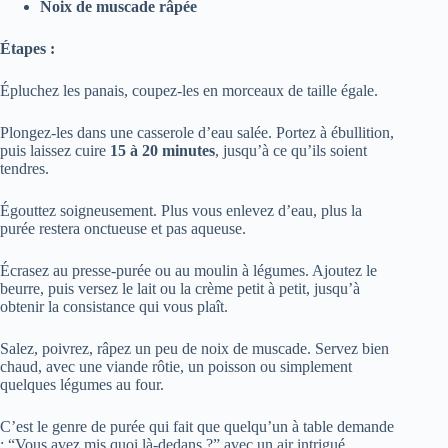
Noix de muscade râpée
Étapes :
Épluchez les panais, coupez-les en morceaux de taille égale.
Plongez-les dans une casserole d’eau salée. Portez à ébullition,
puis laissez cuire
15 à 20 minutes
, jusqu’à ce qu’ils soient
tendres.
Égouttez soigneusement. Plus vous enlevez d’eau, plus la
purée restera onctueuse et pas aqueuse.
Écrasez au presse-purée ou au moulin à légumes. Ajoutez le
beurre, puis versez le lait ou la crème petit à petit, jusqu’à
obtenir la consistance qui vous plaît.
Salez, poivrez, râpez un peu de noix de muscade. Servez bien
chaud, avec une viande rôtie, un poisson ou simplement
quelques légumes au four.
C’est le genre de purée qui fait que quelqu’un à table demande
: “Vous avez mis quoi là-dedans ?” avec un air intrigué.